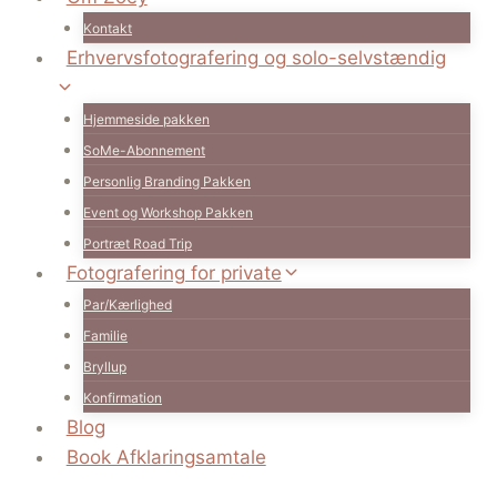
Kontakt
Erhvervsfotografering og solo-selvstændig
Hjemmeside pakken
SoMe-Abonnement
Personlig Branding Pakken
Event og Workshop Pakken
Portræt Road Trip
Fotografering for private
Par/Kærlighed
Familie
Bryllup
Konfirmation
Blog
Book Afklaringsamtale