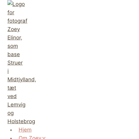
Fortsæt
til
indhold
Hjem
Om Zoey