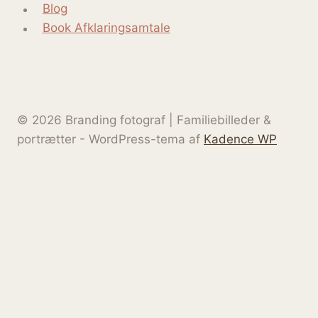
Blog
Book Afklaringsamtale
© 2026 Branding fotograf | Familiebilleder &
portrætter - WordPress-tema af
Kadence WP
Hjem
Skift
Om Zoey
undermenu
Kontakt
Skift
Erhvervsfotografering og solo-selvstændig
undermenu
Hjemmeside pakken