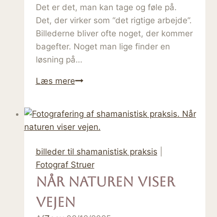
Det er det, man kan tage og føle på.
Det, der virker som “det rigtige arbejde”.
Billederne bliver ofte noget, der kommer
bagefter. Noget man lige finder en
løsning på…
Når
Læs mere
du
er
nystartet,
er
billeder
billeder til shamanistisk praksis
|
ikke
Fotograf Struer
“nice
Når naturen viser
to
have”
vejen