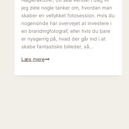
jeg dele nogle tanker om, hvordan man
skaber en vellykket fotosession. Hvis du
nogensinde har overvejet at investere i
en brandingfotograf, eller hvis du bare
er nysgerrig på, hvad der går ind i at
skabe fantastiske billeder, så…
Brandingfotografens
Læs mere
råd:
Skab
en
vellykket
fotosession