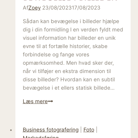
Af
Zoey
23/08/2023
god
17/08/2023
fotografering
Sådan kan bevægelse i billeder hjælpe
dig i din formidling I en verden fyldt med
visuel information har billeder en unik
evne til at fortælle historier, skabe
forbindelse og fange vores
opmærksomhed. Men hvad sker der,
når vi tilføjer en ekstra dimension til
disse billeder? Hvordan kan en subtil
bevægelse i et ellers statisk billede…
Bevægelse
Læs mere
i
billeder
Business fotografering
|
Foto
|
Markedsføring