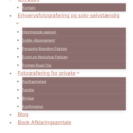
Kontakt
Erhvervsfotografering og solo-selvstændig
Hjemmeside pakken
SoMe-Abonnement
Personlig Branding Pakken
Event og Workshop Pakken
Portræt Road Trip
Fotografering for private
Par/Kærlighed
Familie
Bryllup
Konfirmation
Blog
Book Afklaringsamtale