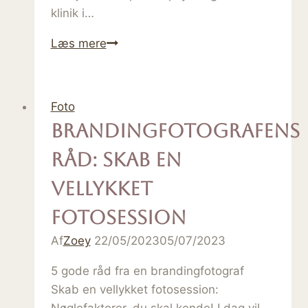
klinik i…
Skab
Læs mere
levende
billeder
til
Foto
din
Brandingfotografens
samtalepraksis
råd: Skab en
vellykket
fotosession
Af
Zoey
22/05/2023
05/07/2023
5 gode råd fra en brandingfotograf
Skab en vellykket fotosession:
Nøglefaktorer, du skal kende! I dag vil