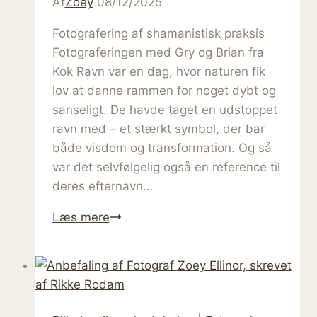
Af
Zoey
08/12/2025
Fotografering af shamanistisk praksis
Fotograferingen med Gry og Brian fra
Kok Ravn var en dag, hvor naturen fik
lov at danne rammen for noget dybt og
sanseligt. De havde taget en udstoppet
ravn med – et stærkt symbol, der bar
både visdom og transformation. Og så
var det selvfølgelig også en reference til
deres efternavn…
Når
Læs mere
naturen
viser
vejen