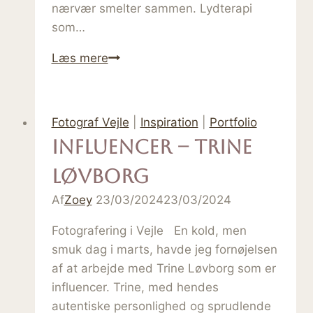
nærvær smelter sammen. Lydterapi
som…
Musik
Læs mere
som
healing
–
Fotograf Vejle
|
Inspiration
|
Portfolio
portrætter
Influencer – Trine
af
lydterapi
Løvborg
og
Af
Zoey
23/03/2024
23/03/2024
nærvær
Fotografering i Vejle En kold, men
smuk dag i marts, havde jeg fornøjelsen
af at arbejde med Trine Løvborg som er
influencer. Trine, med hendes
autentiske personlighed og sprudlende