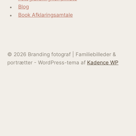
Blog
Book Afklaringsamtale
© 2026 Branding fotograf | Familiebilleder &
portrætter - WordPress-tema af
Kadence WP
Hjem
Skift
Om Zoey
undermenu
Kontakt
Skift
Erhvervsfotografering og solo-selvstændig
undermenu
Hjemmeside pakken