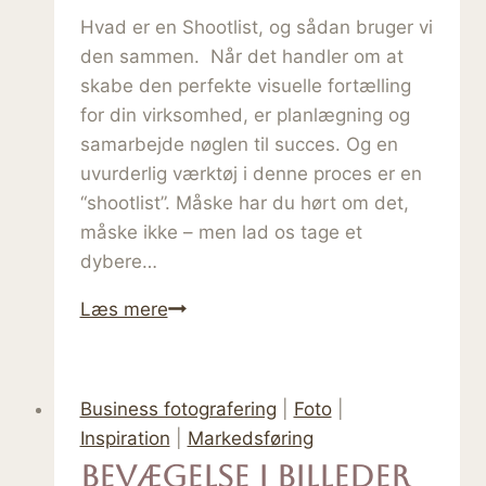
Hvad er en Shootlist, og sådan bruger vi
den sammen. Når det handler om at
skabe den perfekte visuelle fortælling
for din virksomhed, er planlægning og
samarbejde nøglen til succes. Og en
uvurderlig værktøj i denne proces er en
“shootlist”. Måske har du hørt om det,
måske ikke – men lad os tage et
dybere…
Shootliste
Læs mere
–
det
vigtigste
Business fotografering
|
Foto
|
redskab
Inspiration
|
Markedsføring
til
Bevægelse i billeder
en