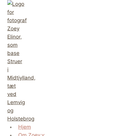
Fortsæt
til
indhold
Hjem
Om Zoey