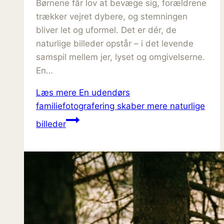
Børnene får lov at bevæge sig, forældrene
trækker vejret dybere, og stemningen
bliver let og uformel. Det er dér, de
naturlige billeder opstår – i det levende
samspil mellem jer, lyset og omgivelserne.
En…
Læs mere
En udendørs
familiefotografering skaber mere naturlige
billeder