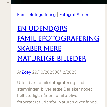
Familiefotografering
|
Fotograf Struer
En udendørs
familiefotografering
skaber mere
naturlige billeder
Af
Zoey
29/10/2025
08/12/2025
Udendørs familiefotografering – når
stemningen bliver ægte Der sker noget
helt særligt, når en familie bliver
fotograferet udenfor. Naturen giver frihed.