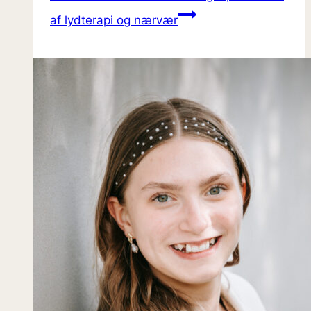
af lydterapi og nærvær