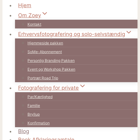
Hjem
Om Zoey
Kontakt
Erhvervsfotografering og solo-selvstændig
Hjemmeside pakken
SoMe-Abonnement
Personlig Branding Pakken
Event og Workshop Pakken
Portræt Road Trip
Fotografering for private
Par/Kærlighed
Familie
Bryllup
Konfirmation
Blog
Book Afklaringsamtale