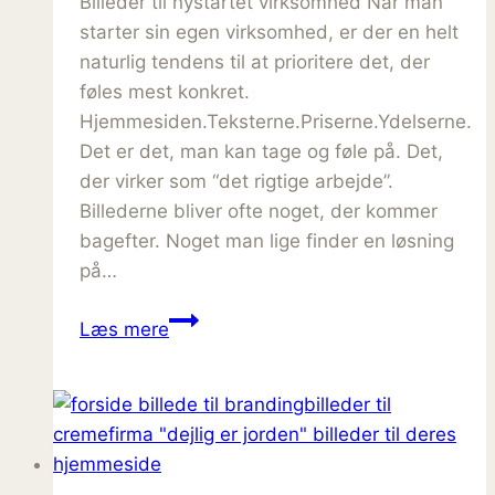
Billeder til nystartet virksomhed Når man
starter sin egen virksomhed, er der en helt
naturlig tendens til at prioritere det, der
føles mest konkret.
Hjemmesiden.Teksterne.Priserne.Ydelserne.
Det er det, man kan tage og føle på. Det,
der virker som “det rigtige arbejde”.
Billederne bliver ofte noget, der kommer
bagefter. Noget man lige finder en løsning
på…
Når
Læs mere
du
er
nystartet,
er
billeder