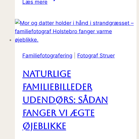
Læs mere
naturen
viser
vejen
Familiefotografering
|
Fotograf Struer
Naturlige
Familiebilleder
udendørs: Sådan
fanger vi ægte
øjeblikke