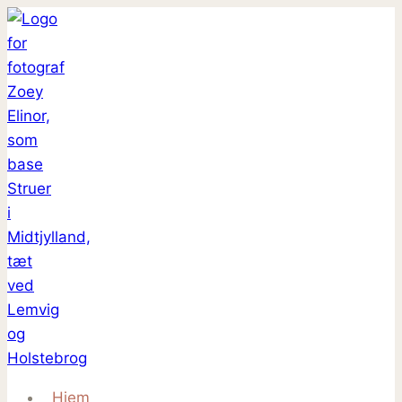
Fortsæt
til
indhold
Hjem