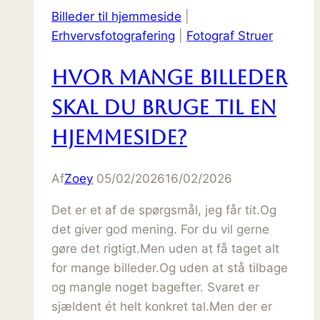
ikke
Billeder til hjemmeside
|
“nice
Erhvervsfotografering
|
Fotograf Struer
to
have”
Hvor mange billeder
skal du bruge til en
hjemmeside?
Af
Zoey
05/02/2026
16/02/2026
Det er et af de spørgsmål, jeg får tit.Og
det giver god mening. For du vil gerne
gøre det rigtigt.Men uden at få taget alt
for mange billeder.Og uden at stå tilbage
og mangle noget bagefter. Svaret er
sjældent ét helt konkret tal.Men der er