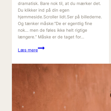
dramatisk. Bare nok til, at du mærker det.
Du klikker ind på din egen
hjemmeside.Scroller lidt.Ser på billederne.
Og tænker måske:“De er egentlig fine
nok… men de føles ikke helt rigtige
længere.” Måske er de taget for…
Når
Læs mere
dine
billeder
ikke
længere
føles
som
dig