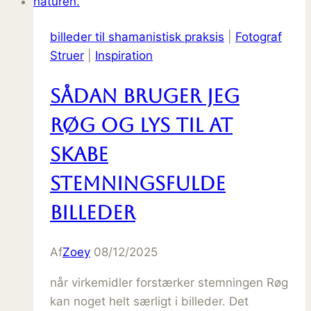
vi
ægte
billeder til shamanistisk praksis
|
Fotograf
øjeblikke
Struer
|
Inspiration
Sådan bruger jeg
røg og lys til at
skabe
stemningsfulde
billeder
Af
Zoey
08/12/2025
når virkemidler forstærker stemningen Røg
kan noget helt særligt i billeder. Det