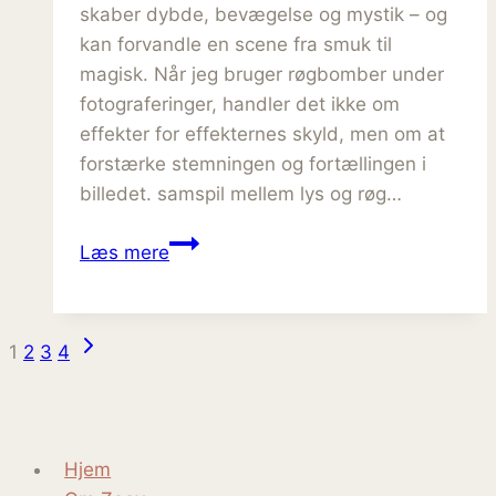
skaber dybde, bevægelse og mystik – og
kan forvandle en scene fra smuk til
magisk. Når jeg bruger røgbomber under
fotograferinger, handler det ikke om
effekter for effekternes skyld, men om at
forstærke stemningen og fortællingen i
billedet. samspil mellem lys og røg…
Sådan
Læs mere
bruger
jeg
røg
Næste
Side
1
2
3
4
og
side
lys
navigation
til
at
Hjem
skabe