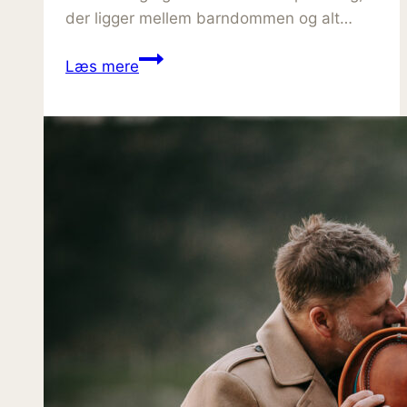
der ligger mellem barndommen og alt…
Fotograf
Læs mere
til
konfirmation