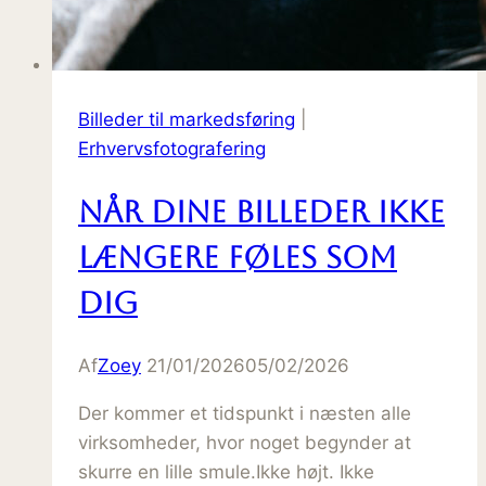
Billeder til markedsføring
|
Erhvervsfotografering
Når dine billeder ikke
længere føles som
dig
Af
Zoey
21/01/2026
05/02/2026
Der kommer et tidspunkt i næsten alle
virksomheder, hvor noget begynder at
skurre en lille smule.Ikke højt. Ikke