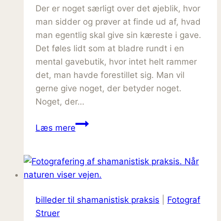
Der er noget særligt over det øjeblik, hvor
man sidder og prøver at finde ud af, hvad
man egentlig skal give sin kæreste i gave.
Det føles lidt som at bladre rundt i en
mental gavebutik, hvor intet helt rammer
det, man havde forestillet sig. Man vil
gerne give noget, der betyder noget.
Noget, der…
Hvad
Læs mere
skal
jeg
give
min
kæreste
billeder til shamanistisk praksis
|
Fotograf
i
Struer
gave?