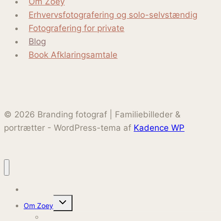
Om Zoey
stemningsfulde
Erhvervsfotografering og solo-selvstændig
billeder
Fotografering for private
Blog
Book Afklaringsamtale
© 2026 Branding fotograf | Familiebilleder &
portrætter - WordPress-tema af
Kadence WP
Hjem
Skift
Om Zoey
undermenu
Kontakt