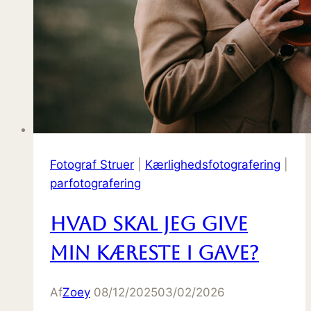
Fotograf Struer
|
Kærlighedsfotografering
|
parfotografering
Hvad skal jeg give
min kæreste i gave?
Af
Zoey
08/12/2025
03/02/2026