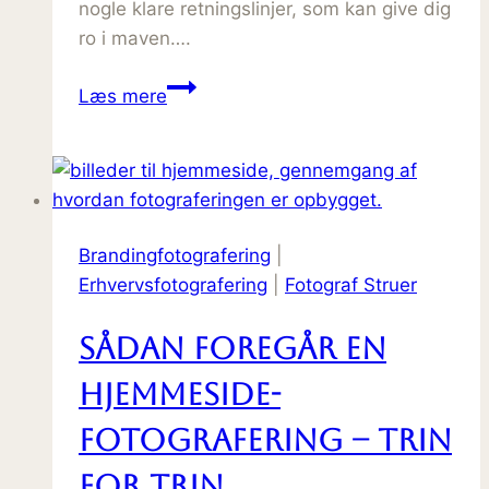
nogle klare retningslinjer, som kan give dig
ro i maven….
Hvor
Læs mere
mange
billeder
skal
du
bruge
Brandingfotografering
|
til
Erhvervsfotografering
|
Fotograf Struer
en
hjemmeside?
Sådan foregår en
hjemmeside-
fotografering – trin
for trin