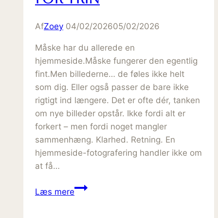
Af
Zoey
04/02/2026
05/02/2026
Måske har du allerede en
hjemmeside.Måske fungerer den egentlig
fint.Men billederne… de føles ikke helt
som dig. Eller også passer de bare ikke
rigtigt ind længere. Det er ofte dér, tanken
om nye billeder opstår. Ikke fordi alt er
forkert – men fordi noget mangler
sammenhæng. Klarhed. Retning. En
hjemmeside-fotografering handler ikke om
at få…
Sådan
Læs mere
foregår
en