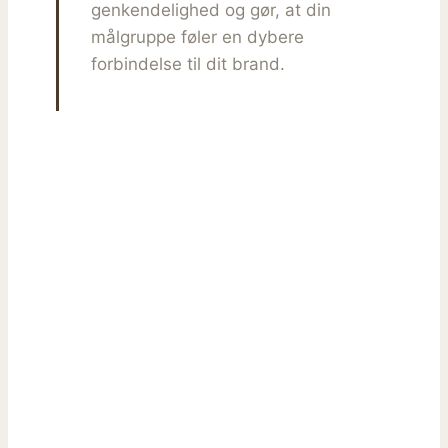
genkendelighed og gør, at din
målgruppe føler en dybere
forbindelse til dit brand.
Hvis dit brand
havde en
stemme,
hvordan ville