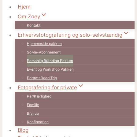
Hjem
Om Zoey
Kontakt
Erhvervsfotografering og solo-selvstændig
Hjemmeside pakken
SoMe-Abonnement
Personlig Branding Pakken
Event og Workshop Pakken
Portræt Road Trip
Fotografering for private
Par/Kærlighed
Familie
Bryllup
Konfirmation
Blog