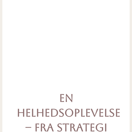
det lyde?
Lad dine
billeder
fortælle det.
En
helhedsoplevelse
– fra strategi