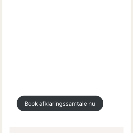
Kørsel inkluderet i Danmark – på
brofaste øer
Book afklaringssamtale nu