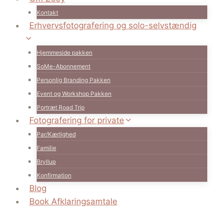
Kontakt
Erhvervsfotografering og solo-selvstændig
Hjemmeside pakken
SoMe-Abonnement
Personlig Branding Pakken
Event og Workshop Pakken
Portræt Road Trip
Fotografering for private
Par/Kærlighed
Familie
Bryllup
Konfirmation
Blog
Book Afklaringsamtale