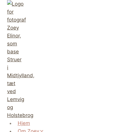
Fortsæt
til
indhold
Hjem
Om Zoey