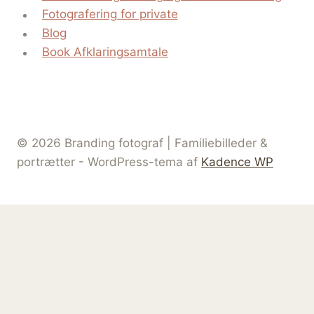
Fotografering for private
Blog
Book Afklaringsamtale
© 2026 Branding fotograf | Familiebilleder &
portrætter - WordPress-tema af
Kadence WP
Hjem
Skift
Om Zoey
undermenu
Kontakt
Skift
Erhvervsfotografering og solo-selvstændig