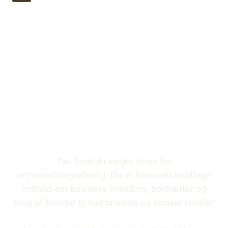
Du er nu tilmeldt
nyheder om
erhvervsfotograferi
ng
Tak fordi du valgte listen for
erhvervsfotografering. Du vil fremover modtage
indhold om business branding, portrætter og
brug af billeder til hjemmeside og sociale medier.