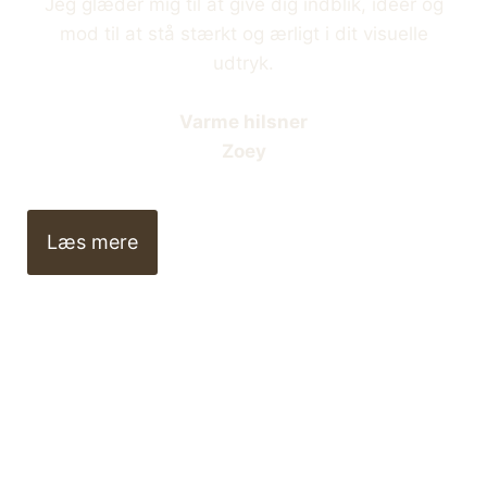
Jeg glæder mig til at give dig indblik, idéer og
mod til at stå stærkt og ærligt i dit visuelle
udtryk.
Varme hilsner
Zoey
Læs mere