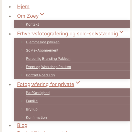
Hjem
Om Zoey
Kontakt
Erhvervsfotografering og solo-selvstændig
Hjemmeside pakken
SoMe-Abonnement
Personlig Branding Pakken
Event og Workshop Pakken
Portræt Road Trip
Fotografering for private
Par/Kærlighed
Familie
Bryllup
Konfirmation
Blog