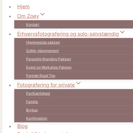
Hjem
Om Zoey
Kontakt
Erhvervsfotografering og solo-selvstændig
Hjemmeside pakken
SoMe-Abonnement
Personlig Branding Pakken
Event og Workshop Pakken
Portræt Road Trip
Fotografering for private
Par/Kærlighed
Familie
Bryllup
Konfirmation
Blog