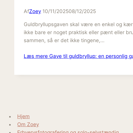
Af
Zoey
10/11/2025
08/12/2025
Guldbryllupsgaven skal være en enkel og kærl
ikke bare er noget praktisk eller pænt eller 
sammen, så er det ikke tingene,…
Læs mere
Gave til guldbryllup: en personlig 
Hjem
Om Zoey
Erhvervsfotografering og solo-selvstændig