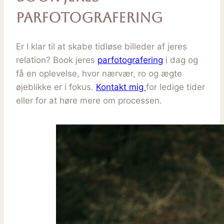
parfotografering
Er I klar til at skabe tidløse billeder af jeres
relation? Book jeres
parfotografering
i dag og
få en oplevelse, hvor nærvær, ro og ægte
øjeblikke er i fokus.
Kontakt mig
for ledige tider
eller for at høre mere om processen.