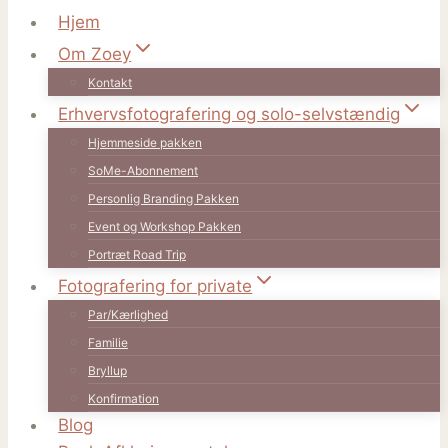
Hjem
Om Zoey
Kontakt
Erhvervsfotografering og solo-selvstændig
Hjemmeside pakken
SoMe-Abonnement
Personlig Branding Pakken
Event og Workshop Pakken
Portræt Road Trip
Fotografering for private
Par/Kærlighed
Familie
Bryllup
Konfirmation
Blog